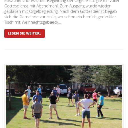
Posaunenchores unter Begleitung der Orgel. Es folgte ein voller
Gottesdienst mit Abendmahl. Zum Ausgang wurde wieder
geblasen mit Orgelbegleitung. Nach dem Gottesdienst begab
sich die Gemeinde zur Halle, wo schon ein herrlich gedeckter
Tisch mit Weihnachtsgebaeck...
LESEN SIE WEITER