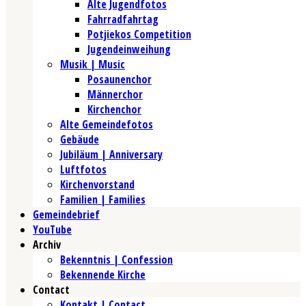
Alte Jugendfotos
Fahrradfahrtag
Potjiekos Competition
Jugendeinweihung
Musik | Music
Posaunenchor
Männerchor
Kirchenchor
Alte Gemeindefotos
Gebäude
Jubiläum | Anniversary
Luftfotos
Kirchenvorstand
Familien | Families
Gemeindebrief
YouTube
Archiv
Bekenntnis | Confession
Bekennende Kirche
Contact
Kontakt | Contact