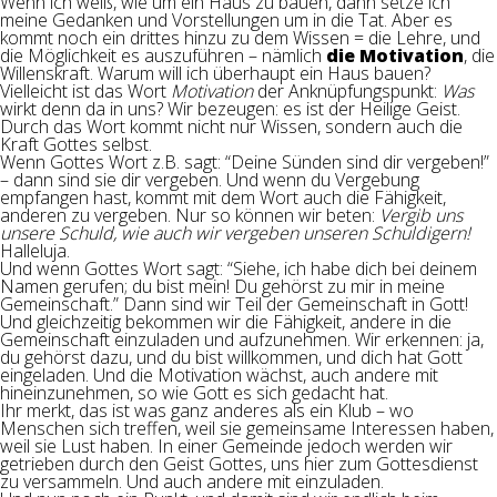
Wenn ich weiß, wie um ein Haus zu bauen, dann setze ich
meine Gedanken und Vorstellungen um in die Tat. Aber es
kommt noch ein drittes hinzu zu dem Wissen = die Lehre, und
die Möglichkeit es auszuführen – nämlich
die Motivation
, die
Willenskraft. Warum will ich überhaupt ein Haus bauen?
Vielleicht ist das Wort
Motivation
der Anknüpfungspunkt:
Was
wirkt denn da in uns? Wir bezeugen: es ist der Heilige Geist.
Durch das Wort kommt nicht nur Wissen, sondern auch die
Kraft Gottes selbst.
Wenn Gottes Wort z.B. sagt: “Deine Sünden sind dir vergeben!”
– dann sind sie dir vergeben. Und wenn du Vergebung
empfangen hast, kommt mit dem Wort auch die Fähigkeit,
anderen zu vergeben. Nur so können wir beten:
Vergib uns
unsere Schuld, wie auch wir vergeben unseren Schuldigern!
Halleluja.
Und wenn Gottes Wort sagt: “Siehe, ich habe dich bei deinem
Namen gerufen; du bist mein! Du gehörst zu mir in meine
Gemeinschaft.” Dann sind wir Teil der Gemeinschaft in Gott!
Und gleichzeitig bekommen wir die Fähigkeit, andere in die
Gemeinschaft einzuladen und aufzunehmen. Wir erkennen: ja,
du gehörst dazu, und du bist willkommen, und dich hat Gott
eingeladen. Und die Motivation wächst, auch andere mit
hineinzunehmen, so wie Gott es sich gedacht hat.
Ihr merkt, das ist was ganz anderes als ein Klub – wo
Menschen sich treffen, weil sie gemeinsame Interessen haben,
weil sie Lust haben. In einer Gemeinde jedoch werden wir
getrieben durch den Geist Gottes, uns hier zum Gottesdienst
zu versammeln. Und auch andere mit einzuladen.