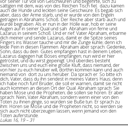
vor seiner Tür voll von Geschwüren und begehrte, sich zu
sättigen mit dem, was von des Reichen Tisch fiel; dazu kamen
auch die Hunde und leckten seine Geschwüre. Es begab sich
aber, dass der Arme starb, und er wurde von den Engeln
getragen in Abrahams Schoß. Der Reiche aber starb auch und
wurde begraben. Als er nun in der Hölle war, hob er seine
Augen auf in seiner Qual und sah Abraham von ferne und
Lazarus in seinem Schoß. Und er rief: Vater Abraham, erbarme
dich meiner und sende Lazarus, damit er die Spitze seines
Fingers ins Wasser tauche und mir die Zunge kühle; denn ich
leide Pein in diesen Flammen. Abraham aber sprach: Gedenke,
Sohn, dass du dein Gutes empfangen hast in deinem Leben,
Lazarus dagegen hat Böses empfangen; nun wird er hier
getröstet, und du wirst gepeinigt. Und überdies besteht
zwischen uns und euch eine große Kluft, dass niemand, der
von hier zu euch hinüber will, dorthin kommen kann und auch
niemand von dort zu uns herüber. Da sprach er: So bitte ich
dich, Vater, dass du ihn sendest in meines Vaters Haus; denn
ich habe noch fünf Brüder, die soll er warnen, damit sie nicht
auch kommen an diesen Ort der Qual. Abraham sprach: Sie
haben Mose und die Propheten; die sollen sie hören. Er aber
sprach: Nein, Vater Abraham, sondern wenn einer von den
Toten zu ihnen ginge, so würden sie Buße tun. Er sprach zu
ihm: Hören sie Mose und die Propheten nicht, so werden sie
sich auch nicht überzeugen lassen, wenn jemand von den
Toten auferstünde.
Lukas 16, 19 – 31