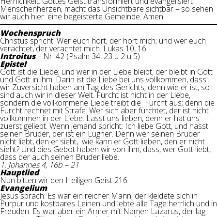
Herrlichkeit. Gottes Geist transformiert und evangelisiert
Menschenherzen, macht das Unsichtbare sichtbar – so sehen
wir auch hier: eine begeisterte Gemeinde. Amen.
Wochenspruch
Christus spricht: Wer euch hört, der hört mich; und wer euch
verachtet, der verachtet mich. Lukas 10, 16
Introitus
– Nr. 42 (Psalm 34, 23 u 2 u 5)
Epistel
Gott ist die Liebe; und wer in der Liebe bleibt, der bleibt in Gott
und Gott in ihm. Darin ist die Liebe bei uns vollkommen, dass
wir Zuversicht haben am Tag des Gerichts; denn wie er ist, so
sind auch wir in dieser Welt. Furcht ist nicht in der Liebe,
sondern die vollkommene Liebe treibt die Furcht aus; denn die
Furcht rechnet mit Strafe. Wer sich aber fürchtet, der ist nicht
vollkommen in der Liebe. Lasst uns lieben, denn er hat uns
zuerst geliebt. Wenn jemand spricht: Ich liebe Gott, und hasst
seinen Bruder, der ist ein Lügner. Denn wer seinen Bruder
nicht liebt, den er sieht, wie kann er Gott lieben, den er nicht
sieht? Und dies Gebot haben wir von ihm, dass, wer Gott liebt,
dass der auch seinen Bruder liebe.
1. Johannes 4, 16b – 21
Hauptlied
Nun bitten wir den Heiligen Geist 216
Evangelium
Jesus sprach: Es war ein reicher Mann, der kleidete sich in
Purpur und kostbares Leinen und lebte alle Tage herrlich und in
Freuden. Es war aber ein Armer mit Namen Lazarus, der lag