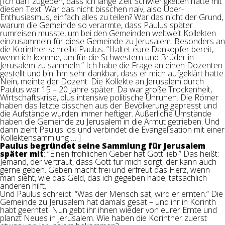
[Ich darf zugeben, dass ich lange Zeit Schwierigkeiten hatte mit
diesen Text. War das nicht bisschen naiv, also Über-
Enthusiasmus, einfach alles zu teilen? War das nicht der Grund,
warum die Gemeinde so verarmte, dass Paulus später
rumreisen musste, um bei den Gemeinden weltweit Kollekten
einzusammeln für diese Gemeinde zu Jerusalem. Besonders an
die Korinther schreibt Paulus: “Haltet eure Dankopfer bereit,
wenn ich komme, um für die Schwestern und Brüder in
Jerusalem zu sammeln.” Ich habe die Frage an einen Dozenten
gestellt und bin ihm sehr dankbar, dass er mich aufgeklärt hatte.
Nein, meinte der Dozent. Die Kollekte an Jerusalem durch
Paulus war 15 – 20 Jahre später. Da war große Trockenheit,
Wirtschaftskrise, plus intensive politische Unruhen. Die Römer
haben das letzte bisschen aus der Bevölkerung gepresst und
die Aufstände wurden immer heftiger. Äußerliche Umstände
haben die Gemeinde zu Jerusalem in die Armut getrieben. Und
dann zieht Paulus los und verbindet die Evangelisation mit einer
Kollektensammlung … ]
Paulus begründet seine Sammlung für Jerusalem
später mit
: “Einen fröhlichen Geber hat Gott lieb!” Das heißt:
Jemand, der vertraut, dass Gott für mich sorgt, der kann auch
gerne geben. Geben macht frei und erfreut das Herz, wenn
man sieht, wie das Geld, das ich gegeben habe, tatsächlich
anderen hilft.
Und Paulus schreibt: “Was der Mensch sät, wird er ernten.” Die
Gemeinde zu Jerusalem hat damals gesät – und ihr in Korinth
habt geerntet. Nun gebt ihr ihnen wieder von eurer Ernte und
planzt Neues in Jerusalem. Wie haben die Korinther zuerst