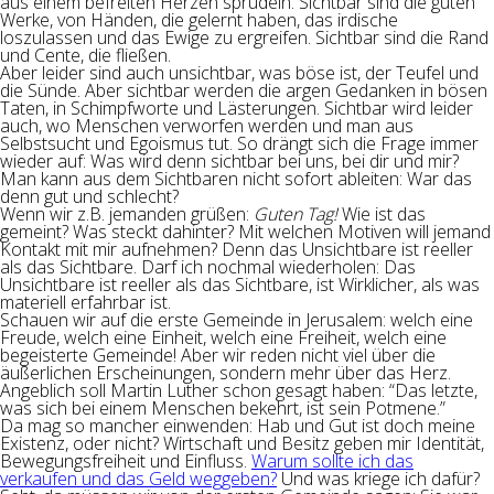
aus einem befreiten Herzen sprudeln. Sichtbar sind die guten
Werke, von Händen, die gelernt haben, das irdische
loszulassen und das Ewige zu ergreifen. Sichtbar sind die Rand
und Cente, die fließen.
Aber leider sind auch unsichtbar, was böse ist, der Teufel und
die Sünde. Aber sichtbar werden die argen Gedanken in bösen
Taten, in Schimpfworte und Lästerungen. Sichtbar wird leider
auch, wo Menschen verworfen werden und man aus
Selbstsucht und Egoismus tut. So drängt sich die Frage immer
wieder auf: Was wird denn sichtbar bei uns, bei dir und mir?
Man kann aus dem Sichtbaren nicht sofort ableiten: War das
denn gut und schlecht?
Wenn wir z.B. jemanden grüßen:
Guten Tag!
Wie ist das
gemeint? Was steckt dahinter? Mit welchen Motiven will jemand
Kontakt mit mir aufnehmen? Denn das Unsichtbare ist reeller
als das Sichtbare. Darf ich nochmal wiederholen: Das
Unsichtbare ist reeller als das Sichtbare, ist Wirklicher, als was
materiell erfahrbar ist.
Schauen wir auf die erste Gemeinde in Jerusalem: welch eine
Freude, welch eine Einheit, welch eine Freiheit, welch eine
begeisterte Gemeinde! Aber wir reden nicht viel über die
äußerlichen Erscheinungen, sondern mehr über das Herz.
Angeblich soll Martin Luther schon gesagt haben: “Das letzte,
was sich bei einem Menschen bekehrt, ist sein Potmene.”
Da mag so mancher einwenden: Hab und Gut ist doch meine
Existenz, oder nicht? Wirtschaft und Besitz geben mir Identität,
Bewegungsfreiheit und Einfluss.
Warum sollte ich das
verkaufen und das Geld weggeben?
Und was kriege ich dafür?