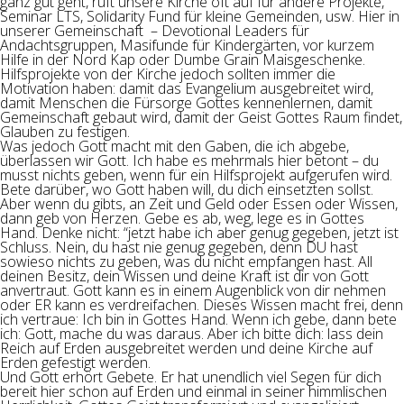
ganz gut geht, ruft unsere Kirche oft auf für andere Projekte,
Seminar LTS, Solidarity Fund für kleine Gemeinden, usw. Hier in
unserer Gemeinschaft – Devotional Leaders für
Andachtsgruppen, Masifunde für Kindergärten, vor kurzem
Hilfe in der Nord Kap oder Dumbe Grain Maisgeschenke.
Hilfsprojekte von der Kirche jedoch sollten immer die
Motivation haben: damit das Evangelium ausgebreitet wird,
damit Menschen die Fürsorge Gottes kennenlernen, damit
Gemeinschaft gebaut wird, damit der Geist Gottes Raum findet,
Glauben zu festigen.
Was jedoch Gott macht mit den Gaben, die ich abgebe,
überlassen wir Gott. Ich habe es mehrmals hier betont – du
musst nichts geben, wenn für ein Hilfsprojekt aufgerufen wird.
Bete darüber, wo Gott haben will, du dich einsetzten sollst.
Aber wenn du gibts, an Zeit und Geld oder Essen oder Wissen,
dann geb von Herzen. Gebe es ab, weg, lege es in Gottes
Hand. Denke nicht: “jetzt habe ich aber genug gegeben, jetzt ist
Schluss. Nein, du hast nie genug gegeben, denn DU hast
sowieso nichts zu geben, was du nicht empfangen hast. All
deinen Besitz, dein Wissen und deine Kraft ist dir von Gott
anvertraut. Gott kann es in einem Augenblick von dir nehmen
oder ER kann es verdreifachen. Dieses Wissen macht frei, denn
ich vertraue: Ich bin in Gottes Hand. Wenn ich gebe, dann bete
ich: Gott, mache du was daraus. Aber ich bitte dich: lass dein
Reich auf Erden ausgebreitet werden und deine Kirche auf
Erden gefestigt werden.
Und Gott erhört Gebete. Er hat unendlich viel Segen für dich
bereit hier schon auf Erden und einmal in seiner himmlischen