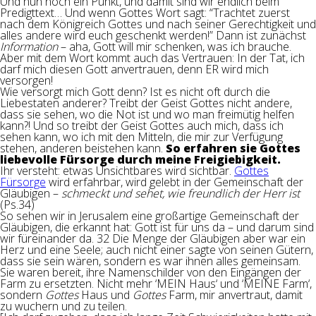
Und nun noch ein Punkt, und damit sind wir endlich beim
Predigttext… Und wenn Gottes Wort sagt: “Trachtet zuerst
nach dem Königreich Gottes und nach seiner Gerechtigkeit und
alles andere wird euch geschenkt werden!” Dann ist zunächst
Information
– aha, Gott will mir schenken, was ich brauche.
Aber mit dem Wort kommt auch das Vertrauen: In der Tat, ich
darf mich diesen Gott anvertrauen, denn ER wird mich
versorgen!
Wie versorgt mich Gott denn? Ist es nicht oft durch die
Liebestaten anderer? Treibt der Geist Gottes nicht andere,
dass sie sehen, wo die Not ist und wo man freimütig helfen
kann?! Und so treibt der Geist Gottes auch mich, dass ich
sehen kann, wo ich mit den Mitteln, die mir zur Verfügung
stehen, anderen beistehen kann.
So erfahren sie Gottes
liebevolle Fürsorge durch meine Freigiebigkeit.
Ihr versteht: etwas Unsichtbares wird sichtbar.
Gottes
Fürsorge
wird erfahrbar, wird gelebt in der Gemeinschaft der
Gläubigen –
schmeckt und sehet, wie freundlich der Herr ist
(Ps.34)
So sehen wir in Jerusalem eine großartige Gemeinschaft der
Gläubigen, die erkannt hat: Gott ist für uns da – und darum sind
wir füreinander da. 32 Die Menge der Gläubigen aber war ein
Herz und eine Seele; auch nicht einer sagte von seinen Gütern,
dass sie sein wären, sondern es war ihnen alles gemeinsam.
Sie waren bereit, ihre Namenschilder von den Eingängen der
Farm zu ersetzten. Nicht mehr ‘MEIN Haus‘ und ‘MEINE Farm‘,
sondern
Gottes
Haus und
Gottes
Farm, mir anvertraut, damit
zu wuchern und zu teilen.