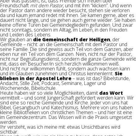
Aber was passiert, ist, dass Fremde sich freuen über
Freundschaft
mit dem Pastor,
und mit ihm “klicken”. Und wenn
der Pastor dann andere wieder besucht, stehen sie verloren
da und kaum jemand redet mit ihnen. Sie kamen gerne, aber es
dauert nicht lange, und sie gehen auch gerne wieder. Sie haben
keine offene Türen bei Gemeindegliedern gefunden. Und zwar
nicht sonntags, sondern im Alltag, im Leben, in den Freuden
und Leiden des Lebens.
Wir glauben an
die Gemeinschaft der Heiligen
, der
Gemeinde – nicht: an die Gemeinschaft mit dem Pastor und
seine Familie. Die sind gewiss auch Teil von dem Ganzen, aber
eben nur ein Teil von dem Ganzen. Nein, nicht nur der Pastor,
nicht nur Begrüßungsdienst, sondern die ganze Gemeinde wirkt
mit, dass ein Besucher/in sich herzlich willkommen weiß.
Und nicht nur willkommen fühlt, sondern auch wachsen kann
und im Glauben zunehmen und Christus kennenlernt.
Sie
blieben in der Apostel Lehre
– was ist das? Bibelstunde,
Andacht, Stille Zeit, Podcast, Seminare, Lager und
Wochenende, Bibelschule.
Heute haben wir so viele Möglichkeiten, damit
das Wort
vermittelt – und somit Jüngerschaft gefördert werden kann. Wir
sind eine so reiche Gemeinde und Kirche. Jeder von uns hat
Bibel, Gesangbuch und Katechismus. Mehrere von uns haben
kleine Bibliotheken von christlichen Themen – und hier ist eine
im Gemeindezentrum. Das Wissen will in die Praxis umgesetzt
werden.
Ihr versteht, was ich meine mit: etwas Unsichtbares wird
sichtbar.