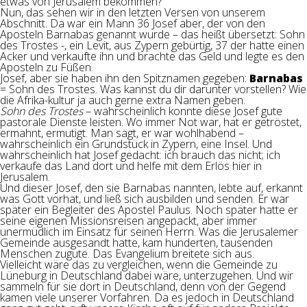
etwas von Jerusalem bekommen?
Nun, das sehen wir in den letzten Versen von unserem
Abschnitt. Da war ein Mann 36 Josef aber, der von den
Aposteln Barnabas genannt wurde – das heißt übersetzt: Sohn
des Trostes -, ein Levit, aus Zypern gebürtig, 37 der hatte einen
Acker und verkaufte ihn und brachte das Geld und legte es den
Aposteln zu Füßen.
Josef, aber sie haben ihn den Spitznamen gegeben:
Barnabas
= Sohn des Trostes. Was kannst du dir darunter vorstellen? Wie
die Afrika-kultur ja auch gerne extra Namen geben.
Sohn des Trostes
– wahrscheinlich konnte diese Josef gute
pastorale Dienste leisten. Wo immer Not war, hat er getröstet,
ermahnt, ermutigt. Man sagt, er war wohlhabend –
wahrscheinlich ein Grundstück in Zypern, eine Insel. Und
wahrscheinlich hat Josef gedacht: ich brauch das nicht; ich
verkaufe das Land dort und helfe mit dem Erlös hier in
Jerusalem.
Und dieser Josef, den sie Barnabas nannten, lebte auf, erkannt
was Gott vorhat, und ließ sich ausbilden und senden. Er war
später ein Begleiter des Apostel Paulus. Noch später hatte er
seine eigenen Missionsreisen angepackt, aber immer
unermüdlich im Einsatz für seinen Herrn. Was die Jerusalemer
Gemeinde ausgesandt hatte, kam hunderten, tausenden
Menschen zugute. Das Evangelium breitete sich aus.
Vielleicht wäre das zu vergleichen, wenn die Gemeinde zu
Lüneburg in Deutschland dabei wäre, unterzugehen. Und wir
sammeln für sie dort in Deutschland, denn von der Gegend
kamen viele unserer Vorfahren. Da es jedoch in Deutschland