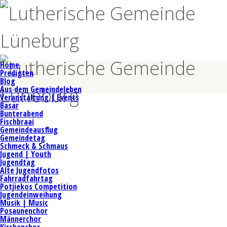
Home
Predigten
Blog
Aus dem Gemeindeleben
Veranstaltung | Events
Basar
Bunterabend
Fischbraai
Gemeindeausflug
Gemeindetag
Schmeck & Schmaus
Jugend | Youth
Jugendtag
Alte Jugendfotos
Fahrradfahrtag
Potjiekos Competition
Jugendeinweihung
Musik | Music
Posaunenchor
Männerchor