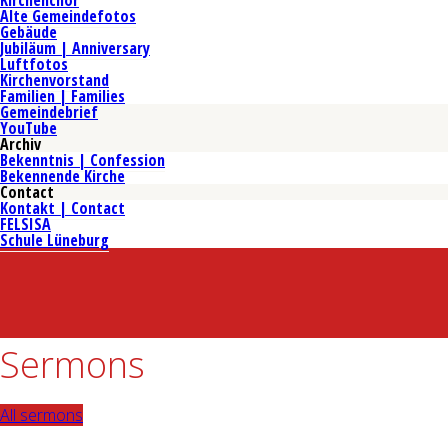
Kirchenchor
Alte Gemeindefotos
Gebäude
Jubiläum | Anniversary
Luftfotos
Kirchenvorstand
Familien | Families
Gemeindebrief
YouTube
Archiv
Bekenntnis | Confession
Bekennende Kirche
Contact
Kontakt | Contact
FELSISA
Schule Lüneburg
Sermons
All sermons