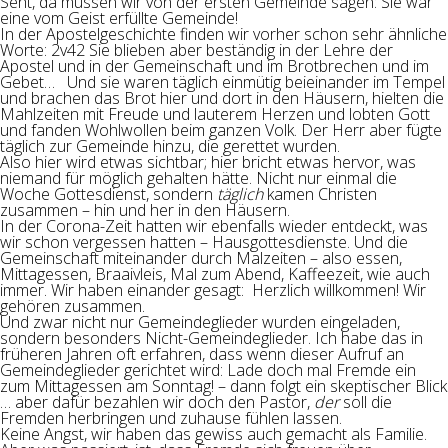
Seht, da müssen wir von der ersten Gemeinde sagen: Sie war
eine vom Geist erfüllte Gemeinde!
In der Apostelgeschichte finden wir vorher schon sehr ähnliche
Worte: 2v42 Sie blieben aber beständig in der Lehre der
Apostel und in der Gemeinschaft und im Brotbrechen und im
Gebet… Und sie waren täglich einmütig beieinander im Tempel
und brachen das Brot hier und dort in den Häusern, hielten die
Mahlzeiten mit Freude und lauterem Herzen und lobten Gott
und fanden Wohlwollen beim ganzen Volk. Der Herr aber fügte
täglich zur Gemeinde hinzu, die gerettet wurden.
Also hier wird etwas sichtbar; hier bricht etwas hervor, was
niemand für möglich gehalten hätte. Nicht nur einmal die
Woche Gottesdienst, sondern
täglich
kamen Christen
zusammen – hin und her in den Häusern.
In der Corona-Zeit hatten wir ebenfalls wieder entdeckt, was
wir schon vergessen hatten – Hausgottesdienste. Und die
Gemeinschaft miteinander durch Malzeiten – also essen,
Mittagessen, Braaivleis, Mal zum Abend, Kaffeezeit, wie auch
immer. Wir haben einander gesagt: Herzlich willkommen! Wir
gehören zusammen.
Und zwar nicht nur Gemeindeglieder wurden eingeladen,
sondern besonders Nicht-Gemeindeglieder. Ich habe das in
früheren Jahren oft erfahren, dass wenn dieser Aufruf an
Gemeindeglieder gerichtet wird: Lade doch mal Fremde ein
zum Mittagessen am Sonntag! – dann folgt ein skeptischer Blick
… aber dafür bezahlen wir doch den Pastor,
der
soll die
Fremden herbringen und zuhause fühlen lassen.
Keine Angst, wir haben das gewiss auch gemacht als Familie.