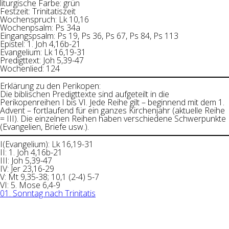
liturgische Farbe: grün
Festzeit: Trinitatiszeit
Wochenspruch: Lk 10,16
Wochenpsalm: Ps 34a
Eingangspsalm: Ps 19, Ps 36, Ps 67, Ps 84, Ps 113
Epistel: 1. Joh 4,16b-21
Evangelium: Lk 16,19-31
Predigttext: Joh 5,39-47
Wochenlied: 124
Erklärung zu den Perikopen:
Die biblischen Predigttexte sind aufgeteilt in die
Perikopenreihen I bis VI. Jede Reihe gilt – beginnend mit dem 1.
Advent – fortlaufend für ein ganzes Kirchenjahr (aktuelle Reihe
= III). Die einzelnen Reihen haben verschiedene Schwerpunkte
(Evangelien, Briefe usw.).
I(Evangelium): Lk 16,19-31
II: 1. Joh 4,16b-21
III: Joh 5,39-47
IV: Jer 23,16-29
V: Mt 9,35-38; 10,1 (2-4) 5-7
VI: 5. Mose 6,4-9
01. Sonntag nach Trinitatis