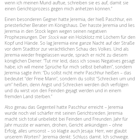
wenn ich meinen Mund auftue, schreiben sie es auf, damit sie
einen Gerichtsprozess gegen mich anhetzen können.”
Einen besonderen Gegner hatte Jeremia, der hieß Paschhur, ein
priesterlicher Berater im Königshaus. Der hasste Jeremia und lies
Jeremia in den Stock legen wegen seinen negativen
Prophezeiungen. Der
Stock
war ein Holzklotz mit Löchern für den
Kopf und Hände. So lag Jeremia eine ganze Nacht auf der Straße
vor dem Stadttor zur verächtlichen Schau des Volkes. Und als
Jeremia wieder freigelassen wurde, sprach er nicht zu diesem
königlichen Diener: “Tut mir leid, dass ich sowas Negatives gesagt
habe; ich will meine Sprüche für mich selbst behalten”, sondern
Jeremia sagte ihm: “Du sollst nicht mehr Paschhur heißen – das
bedeutet “der Freie Mann”, sondern du sollst “Schrecken um und
um” heißen, denn Angst und Schrecken werden dich verfolgen
und du wirst von den Feinden gejagt werden und in einem
fremden Land sterben.”
Also genau das Gegenteil hatte Paschhur erreicht – Jeremia
wurde noch viel schärfer mit seinen Gerichtsreden. Jeremia
macht sich total unbeliebt bei Feinden und Freunden. Jahr für
Jahr musste er warnen, drohen, Gericht ankündigen – ohne
Erfolg, alles umsonst – so klagte auch Jesaja: Herr, wer glaubt
unserem Worten? Jeremia denkt: Schluss damit. Ich schweige.