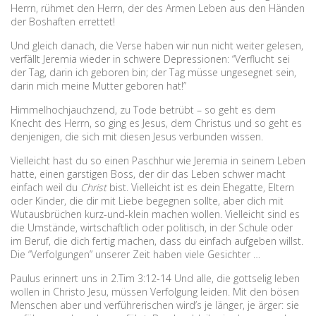
Herrn, rühmet den Herrn, der des Armen Leben aus den Händen
der Boshaften errettet!
Und gleich danach, die Verse haben wir nun nicht weiter gelesen,
verfällt Jeremia wieder in schwere Depressionen: “Verflucht sei
der Tag, darin ich geboren bin; der Tag müsse ungesegnet sein,
darin mich meine Mutter geboren hat!”
Himmelhochjauchzend, zu Tode betrübt – so geht es dem
Knecht des Herrn, so ging es Jesus, dem Christus und so geht es
denjenigen, die sich mit diesen Jesus verbunden wissen.
Vielleicht hast du so einen Paschhur wie Jeremia in seinem Leben
hatte, einen garstigen Boss, der dir das Leben schwer macht
einfach weil du
Christ
bist. Vielleicht ist es dein Ehegatte, Eltern
oder Kinder, die dir mit Liebe begegnen sollte, aber dich mit
Wutausbrüchen kurz-und-klein machen wollen. Vielleicht sind es
die Umstände, wirtschaftlich oder politisch, in der Schule oder
im Beruf, die dich fertig machen, dass du einfach aufgeben willst.
Die “Verfolgungen” unserer Zeit haben viele Gesichter …
Paulus erinnert uns in 2.Tim 3:12-14 Und alle, die gottselig leben
wollen in Christo Jesu, müssen Verfolgung leiden. Mit den bösen
Menschen aber und verführerischen wird’s je länger, je ärger: sie