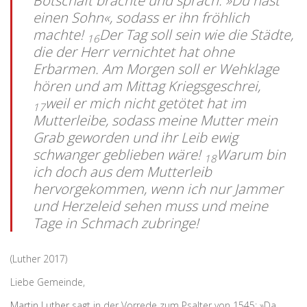
Botschaft brachte und sprach: »Du hast
einen Sohn«, sodass er ihn fröhlich
machte!
Der Tag soll sein wie die Städte,
16
die der Herr vernichtet hat ohne
Erbarmen. Am Morgen soll er Wehklage
hören und am Mittag Kriegsgeschrei,
weil er mich nicht getötet hat im
17
Mutterleibe, sodass meine Mutter mein
Grab geworden und ihr Leib ewig
schwanger geblieben wäre!
Warum bin
18
ich doch aus dem Mutterleib
hervorgekommen, wenn ich nur Jammer
und Herzeleid sehen muss und meine
Tage in Schmach zubringe!
(Luther 2017)
Liebe Gemeinde,
Martin Luther
sagt in der Vorrede zum Psalter von 1545: »Da