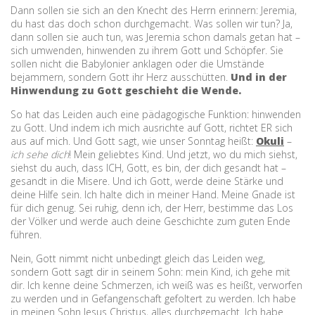
Dann sollen sie sich an den Knecht des Herrn erinnern: Jeremia,
du hast das doch schon durchgemacht. Was sollen wir tun? Ja,
dann sollen sie auch tun, was Jeremia schon damals getan hat –
sich umwenden, hinwenden zu ihrem Gott und Schöpfer. Sie
sollen nicht die Babylonier anklagen oder die Umstände
bejammern, sondern Gott ihr Herz ausschütten.
Und in der
Hinwendung zu Gott geschieht die Wende.
So hat das Leiden auch eine pädagogische Funktion: hinwenden
zu Gott. Und indem ich mich ausrichte auf Gott, richtet ER sich
aus auf mich. Und Gott sagt, wie unser Sonntag heißt:
Okuli
–
ich sehe dich
! Mein geliebtes Kind. Und jetzt, wo du mich siehst,
siehst du auch, dass ICH, Gott, es bin, der dich gesandt hat –
gesandt in die Misere. Und ich Gott, werde deine Stärke und
deine Hilfe sein. Ich halte dich in meiner Hand. Meine Gnade ist
für dich genug. Sei ruhig, denn ich, der Herr, bestimme das Los
der Völker und werde auch deine Geschichte zum guten Ende
führen.
Nein, Gott nimmt nicht unbedingt gleich das Leiden weg,
sondern Gott sagt dir in seinem Sohn: mein Kind, ich gehe mit
dir. Ich kenne deine Schmerzen, ich weiß was es heißt, verworfen
zu werden und in Gefangenschaft gefoltert zu werden. Ich habe
in meinen Sohn Jesus Christus, alles durchgemacht. Ich habe