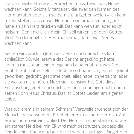
sondern weil erst etwas zerbrechen muss, bevor was Neues
wachsen kann. Solche Mitarbeiter, die zwar den Namen des
Herrn anrufen aber sich selbst nicht aufgeben wollen – ich kann
mir vorstellen, dass unser Herr auch sie umarmen und ganz
nahe an sein Herz drücken will. Das kann weh tun, aber es ist
heilsam. Denn nicht ich, mein ICH soll wirken, sondern Gottes
Wort. So demütigt der Herr manchmal, damit was Neues
wachsen kann.
Kehren wir zurück zu Jeremias Zeiten und danach: Es kam
schließlich SO, wie Jeremia das Gericht angekündigt hatte.
Jeremia musste an seinem eigenen Leibe erfahren, was Gott
erfährt. Gott hat es selbst erlebt: So oft habe ich gerufen, geliebt,
geworben, gedroht, geschmeichelt; alles habe ich versucht, aber
sie wollten nicht hören. Noch viel intensiver hat Gott diese
Enttäuschung erlebt und noch persönlich durchgemacht durch
seinen Sohn Jesus Christus. Das ist Gottes Leiden am eigenen
Leibe.
Was tut Jeremia in seinem Schmerz? Verzweifelt wendet sich der
Mensch, der verwundete Prophet Jeremia seinem Herrn zu. Auf
einmal hören wir ein Loblied: Der Herr ist meine Stärke und wie
ein starker Held bei mir. ER wird mich beschützen, sodass die
Feinde keine Chance haben, mir Schaden zuzufügen. Singet dem