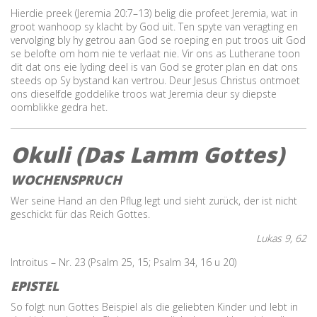
Hierdie preek (Jeremia 20:7–13) belig die profeet Jeremia, wat in
groot wanhoop sy klacht by God uit. Ten spyte van veragting en
vervolging bly hy getrou aan God se roeping en put troos uit God
se belofte om hom nie te verlaat nie. Vir ons as Lutherane toon
dit dat ons eie lyding deel is van God se groter plan en dat ons
steeds op Sy bystand kan vertrou. Deur Jesus Christus ontmoet
ons dieselfde goddelike troos wat Jeremia deur sy diepste
oomblikke gedra het.
Okuli (Das Lamm Gottes)
WOCHENSPRUCH
Wer seine Hand an den Pflug legt und sieht zurück, der ist nicht
geschickt für das Reich Gottes.
Lukas 9, 62
Introitus – Nr. 23 (Psalm 25, 15; Psalm 34, 16 u 20)
EPISTEL
So folgt nun Gottes Beispiel als die geliebten Kinder und lebt in