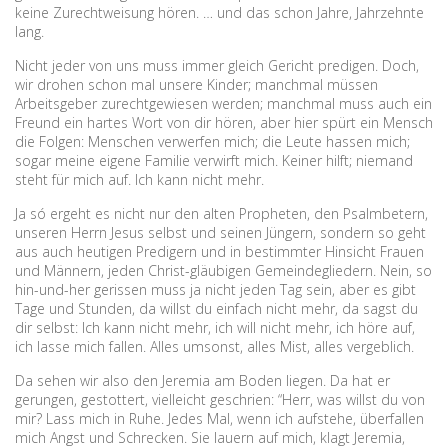
keine Zurechtweisung hören. … und das schon Jahre, Jahrzehnte
lang.
Nicht jeder von uns muss immer gleich Gericht predigen. Doch,
wir drohen schon mal unsere Kinder; manchmal müssen
Arbeitsgeber zurechtgewiesen werden; manchmal muss auch ein
Freund ein hartes Wort von dir hören, aber hier spürt ein Mensch
die Folgen: Menschen verwerfen mich; die Leute hassen mich;
sogar meine eigene Familie verwirft mich. Keiner hilft; niemand
steht für mich auf. Ich kann nicht mehr.
Ja só ergeht es nicht nur den alten Propheten, den Psalmbetern,
unseren Herrn Jesus selbst und seinen Jüngern, sondern so geht
aus auch heutigen Predigern und in bestimmter Hinsicht Frauen
und Männern, jeden Christ-gläubigen Gemeindegliedern. Nein, so
hin-und-her gerissen muss ja nicht jeden Tag sein, aber es gibt
Tage und Stunden, da willst du einfach nicht mehr, da sagst du
dir selbst: Ich kann nicht mehr, ich will nicht mehr, ich höre auf,
ich lasse mich fallen. Alles umsonst, alles Mist, alles vergeblich.
Da sehen wir also den Jeremia am Boden liegen. Da hat er
gerungen, gestottert, vielleicht geschrien: “Herr, was willst du von
mir? Lass mich in Ruhe. Jedes Mal, wenn ich aufstehe, überfallen
mich Angst und Schrecken. Sie lauern auf mich, klagt Jeremia,