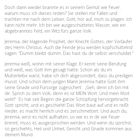
Doch dann wieder brannte es in seinem Gemüt wie Feuer:
warum muss ich dieses reden? Sie stellen mir Fallen und
trachten mir nach dem Leben. Gott, hör auf, mich zu plagen. Ich
kann nicht mehr. Ich bin wie ausgeschüttetes Wasser, wie ein
abgebranntes Feld, ein Witz fürs ganze Volk.
Jeremia, der klagende Prophet, der Knecht Gottes, der Vorläufer
des Herrn Christus. Auch die Feinde Jesu werden kopfschüttelnd
sagen: “Dumm bleibt dumm. Das hast du dir selbst verschuldet.”
Jeremia weiß, wohin mit seiner Klage. Er kennt seine Berufung
und weiß, was Gott ihm gesagt hatte: Schon als du im
Mutterleibe warst, habe ich dich abgesondert, dass du predigen
musst. Und schon dem jungen Mann Jeremia hatte Gott ihm
seine Gnade und Fürsorge zugesichert: „Geh, denn ich bin mit
dir. Sprich zu dem Volk, denn es ist MEIN Wort. Und mein Wort
wirkt!“ Es hat seit Beginn die ganze Schöpfung hervorgebracht.
Gott spricht, und es geschieht! Das Wort baut auf und es reißt
nieder, es macht herrlich und es zerschmettert. Und auch du,
Jeremia, wirst es nicht aufhalten, so wie es in dir wie Feuer
brennt, muss es ausgesprochen werden. Und wenn du sprichst,
so geschiehts, Heil und Unheil, Gericht und Gnade kommen aus
deinem Mund.