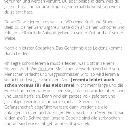
verführen und werden verführt. Du aber bleibe in dem, was du
gelernt hast und dir anvertraut ist, sintemal du weißt, von wem
du gelernt hast.
Du weißt, wie Jeremia es wusste, WO deine Kraft und Stärke ist.
Bleib du deiner Berufung treu; halte dich an deinen Schöpfer und
Erlöser – ER wird dir Antwort geben zu seiner Zeit und auf seiner
Weise.
Noch ein letzter Gedanken. Das Geheimnis des Leidens kommt
durch Leiden.
Ich sagte schon: Jeremia muss erleiden, was Gott in seinem
Herzen spürt. Wie
Gott
von Menschen verworfen wird und von
Menschen verlacht und weggeschmissen wird, so wird
Jeremia
verlacht und weggeschmissen. Aber
Jeremia leidet auch
schon voraus für das Volk Israel
. Nicht mehr lange und die
Heerscharen der babylonischen Kriegsmächte würden über Land
und Leute herfallen. Dann wird ein ganzes Volk gefoltert und
geschlagen werden; dann wird Israel als Ganzes in die
Gefangenschaft abgeführt werden; dann werden sie alle
anfangen zu rufen und zu klagen: Herr, wo bist du? Herr Gott, wir
leiden große Schmerzen; unsere Gebeine sind alle zerbrochen
und wir sind wie ein abgebranntes Stoppelfeld.