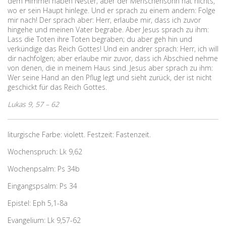
dem Himmel haben Nester; aber der Menschensohn hat nichts,
wo er sein Haupt hinlege. Und er sprach zu einem andern: Folge
mir nach! Der sprach aber: Herr, erlaube mir, dass ich zuvor
hingehe und meinen Vater begrabe. Aber Jesus sprach zu ihm:
Lass die Toten ihre Toten begraben; du aber geh hin und
verkündige das Reich Gottes! Und ein andrer sprach: Herr, ich will
dir nachfolgen; aber erlaube mir zuvor, dass ich Abschied nehme
von denen, die in meinem Haus sind. Jesus aber sprach zu ihm:
Wer seine Hand an den Pflug legt und sieht zurück, der ist nicht
geschickt für das Reich Gottes.
Lukas 9, 57 – 62
liturgische Farbe: violett. Festzeit: Fastenzeit.
Wochenspruch: Lk 9,62
Wochenpsalm: Ps 34b
Eingangspsalm: Ps 34
Epistel: Eph 5,1-8a
Evangelium: Lk 9,57-62