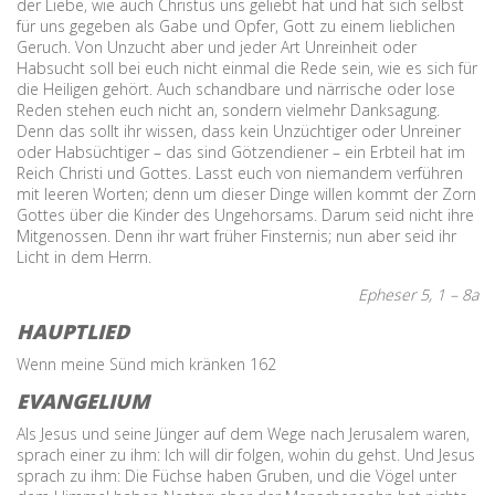
der Liebe, wie auch Christus uns geliebt hat und hat sich selbst
für uns gegeben als Gabe und Opfer, Gott zu einem lieblichen
Geruch. Von Unzucht aber und jeder Art Unreinheit oder
Habsucht soll bei euch nicht einmal die Rede sein, wie es sich für
die Heiligen gehört. Auch schandbare und närrische oder lose
Reden stehen euch nicht an, sondern vielmehr Danksagung.
Denn das sollt ihr wissen, dass kein Unzüchtiger oder Unreiner
oder Habsüchtiger – das sind Götzendiener – ein Erbteil hat im
Reich Christi und Gottes. Lasst euch von niemandem verführen
mit leeren Worten; denn um dieser Dinge willen kommt der Zorn
Gottes über die Kinder des Ungehorsams. Darum seid nicht ihre
Mitgenossen. Denn ihr wart früher Finsternis; nun aber seid ihr
Licht in dem Herrn.
Epheser 5, 1 – 8a
HAUPTLIED
Wenn meine Sünd mich kränken 162
EVANGELIUM
Als Jesus und seine Jünger auf dem Wege nach Jerusalem waren,
sprach einer zu ihm: Ich will dir folgen, wohin du gehst. Und Jesus
sprach zu ihm: Die Füchse haben Gruben, und die Vögel unter