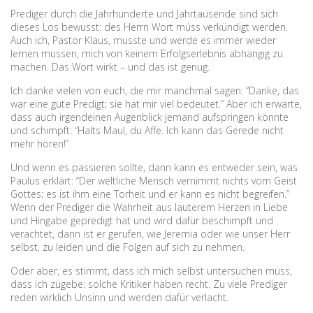
Prediger durch die Jahrhunderte und Jahrtausende sind sich
dieses Los bewusst: des Herrn Wort múss verkündigt werden.
Auch ich, Pastor Klaus, musste und werde es immer wieder
lernen müssen, mich von keinem Erfolgserlebnis abhängig zu
machen. Das Wort wirkt – und das ist genug.
Ich danke vielen von euch, die mir manchmal sagen: “Danke, das
war eine gute Predigt; sie hat mir viel bedeutet.” Aber ich erwarte,
dass auch irgendeinen Augenblick jemand aufspringen könnte
und schimpft: “Halts Maul, du Affe. Ich kann das Gerede nicht
mehr hören!”
Und wenn es passieren sollte, dann kann es entweder sein, was
Paulus erklärt: “Der weltliche Mensch vernimmt nichts vom Geist
Gottes; es ist ihm eine Torheit und er kann es nicht begreifen.”
Wenn der Prediger die Wahrheit aus lauterem Herzen in Liebe
und Hingabe gepredigt hat und wird dafür beschimpft und
verachtet, dann ist er gerufen, wie Jeremia oder wie unser Herr
selbst, zu leiden und die Folgen auf sich zu nehmen.
Oder aber, es stimmt, dass ich mich selbst untersuchen muss,
dass ich zugebe: solche Kritiker haben recht. Zu viele Prediger
reden wirklich Unsinn und werden dafür verlacht.