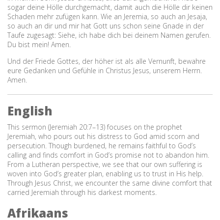
sogar deine Hölle durchgemacht, damit auch die Hölle dir keinen
Schaden mehr zufügen kann. Wie an Jeremia, so auch an Jesaja,
so auch an dir und mir hat Gott uns schon seine Gnade in der
Taufe zugesagt: Siehe, ich habe dich bei deinem Namen gerufen.
Du bist mein! Amen.
Und der Friede Gottes, der höher ist als alle Vernunft, bewahre
eure Gedanken und Gefühle in Christus Jesus, unserem Herrn.
Amen.
English
This sermon (Jeremiah 20:7–13) focuses on the prophet
Jeremiah, who pours out his distress to God amid scorn and
persecution. Though burdened, he remains faithful to God’s
calling and finds comfort in God’s promise not to abandon him.
From a Lutheran perspective, we see that our own suffering is
woven into God’s greater plan, enabling us to trust in His help.
Through Jesus Christ, we encounter the same divine comfort that
carried Jeremiah through his darkest moments.
Afrikaans