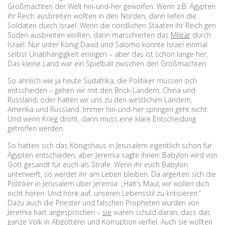
Großmächten der Welt hin-und-her geworfen. Wenn z.B. Ägypten
ihr Reich ausbreiten wollten in den Norden, dann liefen die
Soldaten durch Israel. Wenn die nördlichen Staaten ihr Reich gen
Süden ausbreiten wollten, dann marschierten das
Militär
durch
Israel. Nur unter König David und Salomo konnte Israel einmal
selbst Unabhängigkeit erringen – aber das ist schon lange her.
Das kleine Land war ein Spielball zwischen den Großmächten.
So ähnlich wie ja heute Südafrika; die Politiker müssen sich
entscheiden – gehen wir mit den Brick-Ländern, China und
Russland, oder halten wir uns zu den westlichen Ländern,
Amerika und Russland. Immer hin-und-her springen geht nicht.
Und wenn Krieg droht, dann muss eine klare Entscheidung
getroffen werden.
So hatten sich das Königshaus in Jerusalem eigentlich schon für
Ägypten entschieden, aber Jeremia sagte ihnen: Babylon wird von
Gott gesandt für euch als Strafe. Wenn ihr euch Babylon
unterwerft, so werdet ihr am Leben bleiben. Da ärgerten sich die
Politiker in Jerusalem über Jeremia: „Halt’s Maul, wir wollen dich
nicht hören. Und höre auf, unseren Lebensstil zu kritisieren.“
Dazu auch die Priester und falschen Propheten wurden von
Jeremia hart angesprochen –
sie
waren schuld daran, dass das
ganze Volk in Abgötterei und Korruption verfiel. Auch sie wollten