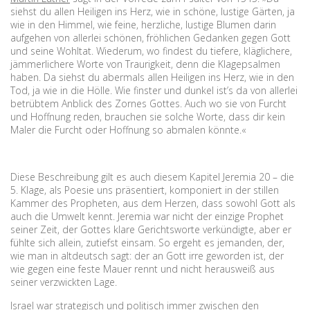
siehst du allen Heiligen ins Herz, wie in schöne, lustige Gärten, ja
wie in den Himmel, wie feine, herzliche, lustige Blumen darin
aufgehen von allerlei schönen, fröhlichen Gedanken gegen Gott
und seine Wohltat. Wiederum, wo findest du tiefere, kläglichere,
jämmerlichere Worte von Traurigkeit, denn die Klagepsalmen
haben. Da siehst du abermals allen Heiligen ins Herz, wie in den
Tod, ja wie in die Hölle. Wie finster und dunkel ist’s da von allerlei
betrübtem Anblick des Zornes Gottes. Auch wo sie von Furcht
und Hoffnung reden, brauchen sie solche Worte, dass dir kein
Maler die Furcht oder Hoffnung so abmalen könnte.«
Diese Beschreibung gilt es auch diesem Kapitel Jeremia 20 – die
5. Klage, als Poesie uns präsentiert, komponiert in der stillen
Kammer des Propheten, aus dem Herzen, dass sowohl Gott als
auch die Umwelt kennt. Jeremia war nicht der einzige Prophet
seiner Zeit, der Gottes klare Gerichtsworte verkündigte, aber er
fühlte sich allein, zutiefst einsam. So ergeht es jemanden, der,
wie man in altdeutsch sagt: der an Gott irre geworden ist, der
wie gegen eine feste Mauer rennt und nicht herausweiß aus
seiner verzwickten Lage.
Israel war strategisch und politisch immer zwischen den