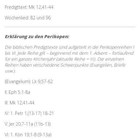
Predigttext: Mk 12,41-44
Wochenlied: 82 und 96
Erklärung zu den Perikopen:
Die biblischen Predigttexte sind aufgeteilt in die Perikopenreihen I
bis VI. Jede Reihe gilt – beginnend mit dem 1. Advent – fortlaufend
für ein ganzes Kirchenjahr (aktuelle Reihe = III). Die einzelnen
Reihen haben verschiedene Schwerpunkte (Evangelien, Briefe
usw.).
I(Evangelium): Lk 9,57-62
II: Eph 5,1-8a
III: Mk 12,41-44
IV: 1. Petr 1,(13-17) 18-21
V: Jer 20,7-11a (11b-13)
VI: 1. Kön 19,1-8 (9-13a)