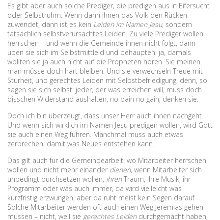
Es gibt aber auch solche Prediger, die predigen aus in Eifersucht
oder Selbstruhm. Wenn dann ihnen das Volk den Rücken
zuwendet, dann ist es kein
Leiden im Namen Jesu
, sondern
tatsächlich selbstverursachtes Leiden. Zu viele Prediger wollen
herrschen – und wenn die Gemeinde ihnen nicht folgt, dann
üben sie sich im Selbstmittleid und behaupten: ja, damals
wollten sie ja auch nicht auf die Propheten hören. Sie meinen,
man müsse doch hart bleiben. Und sie verwechseln Treue mit
Sturheit, und gerechtes Leiden mit Selbstbefriedigung, denn, so
sagen sie sich selbst: jeder, der was erreichen will, muss doch
bisschen Widerstand aushalten, no pain no gain, denken sie.
Doch ich bin überzeugt, dass unser Herr auch ihnen nachgeht.
Und wenn sich wirklich im Namen Jesu predigen wollen, wird Gott
sie auch einen Weg führen. Manchmal muss auch etwas
zerbrechen, damit was Neues entstehen kann.
Das gilt auch für die Gemeindearbeit: wo Mitarbeiter herrschen
wollen und nicht mehr einander
dienen
, wenn Mitarbeiter sich
unbedingt durchsetzen wollen,
ihren
Traum, ihre Musik, ihr
Programm oder was auch immer, da wird vielleicht was
kurzfristig erzwungen, aber da ruht meist kein Segen darauf.
Solche Mitarbeiter werden oft auch einen Weg Jeremias gehen
müssen – nicht, weil sie
gerechtes Leiden
durchgemacht haben,