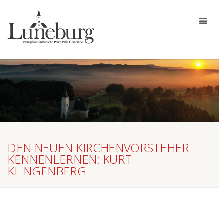
DEN NEUEN KIRCHENVORSTEHER
KENNENLERNEN: KURT
KLINGENBERG