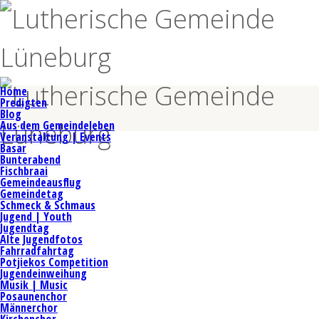
Home
Predigten
Blog
Aus dem Gemeindeleben
Veranstaltung | Events
Basar
Bunterabend
Fischbraai
Gemeindeausflug
Gemeindetag
Schmeck & Schmaus
Jugend | Youth
Jugendtag
Alte Jugendfotos
Fahrradfahrtag
Potjiekos Competition
Jugendeinweihung
Musik | Music
Posaunenchor
Männerchor