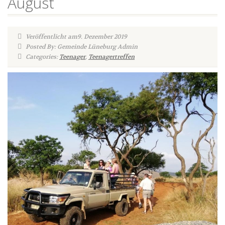
August
Veröffentlicht am9. Dezember 2019
Posted By: Gemeinde Lüneburg Admin
Categories:
Teenager
,
Teenagertreffen