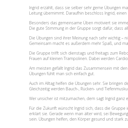
Ingrid erzählt, dass sie selber sehr gerne Übungen m
Leitung übernimmt. Daraufhin beschloss Ingrid, eine
Besonders das gemeinsame Üben motiviert sie immer w
Die gute Stimmung in der Gruppe sorgt dafür, dass 
Die Übungen sind ihrer Meinung nach sehr wichtig – ni
Gemeinsam macht es außerdem mehr Spaß, und man t
Die Gruppe trifft sich dienstags und freitags zum 
Frauen auf kleinen Trampolinen. Dabei werden Cardio
Am meisten gefällt Ingrid das Zusammensein mit den F
Übungen fühlt man sich einfach gut.
Auch im Alltag helfen die Übungen sehr. Sie bringen 
Gleichzeitig werden Bauch-, Rücken- und Tiefenmuskul
Wer unsicher ist mitzumachen, dem sagt Ingrid ganz 
Für die Zukunft wünscht Ingrid sich, dass die Gruppe 
erklärt sie. Gerade wenn man älter wird, sei Bewegun
sein. Übungen helfen, den Körper gesund und stark zu