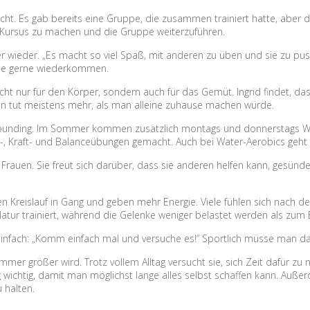
acht. Es gab bereits eine Gruppe, die zusammen trainiert hatte, aber
n Kursus zu machen und die Gruppe weiterzuführen.
ieder. „Es macht so viel Spaß, mit anderen zu üben und sie zu push
alle gerne wiederkommen.
cht nur für den Körper, sondern auch für das Gemüt. Ingrid findet, da
ut meistens mehr, als man alleine zuhause machen würde.
Rebounding. Im Sommer kommen zusätzlich montags und donnerstags Wa
-, Kraft- und Balanceübungen gemacht. Auch bei Water-Aerobics geht
rauen. Sie freut sich darüber, dass sie anderen helfen kann, gesünde
den Kreislauf in Gang und geben mehr Energie. Viele fühlen sich nach
atur trainiert, während die Gelenke weniger belastet werden als zum 
einfach: „Komm einfach mal und versuche es!“ Sportlich müsse man da
immer größer wird. Trotz vollem Alltag versucht sie, sich Zeit dafür z
g wichtig, damit man möglichst lange alles selbst schaffen kann. Auße
 halten.