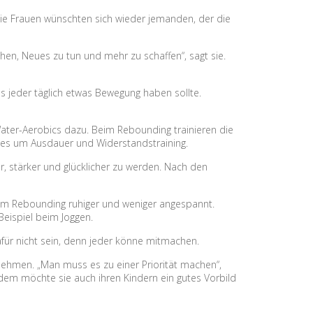
 die Frauen wünschten sich wieder jemanden, der die
en, Neues zu tun und mehr zu schaffen“, sagt sie.
ss jeder täglich etwas Bewegung haben sollte.
ter-Aerobics dazu. Beim Rebounding trainieren die
 es um Ausdauer und Widerstandstraining.
r, stärker und glücklicher zu werden. Nach den
 dem Rebounding ruhiger und weniger angespannt.
Beispiel beim Joggen.
für nicht sein, denn jeder könne mitmachen.
u nehmen. „Man muss es zu einer Priorität machen“,
rdem möchte sie auch ihren Kindern ein gutes Vorbild