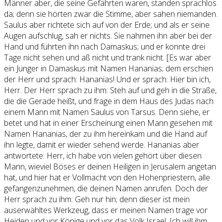
Männer aber, die seine Gefährten waren, standen sprachlos
da; denn sie hörten zwar die Stimme, aber sahen niemanden.
Saulus aber richtete sich auf von der Erde; und als er seine
Augen aufschlug, sah er nichts. Sie nahmen ihn aber bei der
Hand und führten ihn nach Damaskus; und er konnte drei
Tage nicht sehen und aß nicht und trank nicht. [Es war aber
ein Jünger in Damaskus mit Namen Hananias; dem erschien
der Herr und sprach: Hananias! Und er sprach: Hier bin ich,
Herr. Der Herr sprach zu ihm: Steh auf und geh in die Straße,
die die Gerade heißt, und frage in dem Haus des Judas nach
einem Mann mit Namen Saulus von Tarsus. Denn siehe, er
betet und hat in einer Erscheinung einen Mann gesehen mit
Namen Hananias, der zu ihm hereinkam und die Hand auf
ihn legte, damit er wieder sehend werde. Hananias aber
antwortete: Herr, ich habe von vielen gehört über diesen
Mann, wieviel Böses er deinen Heiligen in Jerusalem angetan
hat, und hier hat er Vollmacht von den Hohenpriestern, alle
gefangenzunehmen, die deinen Namen anrufen. Doch der
Herr sprach zu ihm: Geh nur hin; denn dieser ist mein
auserwähltes Werkzeug, dass er meinen Namen trage vor
Heiden und vor Könige und vor das Volk Israel. Ich will ihm