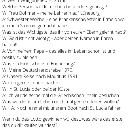
A: Wenn Wolfgang lieb ist zu mir.
Welche Person hat dein Leben besonders geprägt?
W: Frau Böhmer – meine Lehrerin auf Lüneburg.
A: Schwester Woithe – eine Krankenschwester in Ermelo wo
ich mein Studium gemacht habe.
Was ist das Wichtigste, das ihr von euren Eltern gelernt habt?
W: Geld ist nicht wichtig – aber deinen Namen in Ehren
halten!!
A: Von meinem Papa – das alles im Leben schön ist und
positiv zu bleiben.
Was ist deine schönste Erinnerung?
W: Meine Deutschlandsreise 1970.
A: Unsere Reise nach Mauritius 1991.
Wo ich gerne Ferien mache ….
W: In St. Lucia oder bei der Küste.
A: Ich würde gerne mal die Griechischen Inseln besuchen.
Was würdet ihr im Leben noch mal gerne erleben wollen?
W + A: Noch einmal mit unsrem Boot nach St. Lucia fahren.
Wenn du das Lotto gewinnen würdest, was wäre das erste
das du dir kaufen würdest?