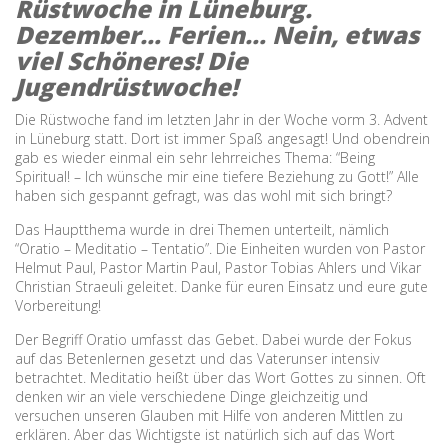
Rüstwoche in Lüneburg.
Dezember… Ferien… Nein, etwas
viel Schöneres! Die
Jugendrüstwoche!
Die Rüstwoche fand im letzten Jahr in der Woche vorm 3. Advent
in Lüneburg statt. Dort ist immer Spaß angesagt! Und obendrein
gab es wieder einmal ein sehr lehrreiches Thema: “Being
Spiritual! – Ich wünsche mir eine tiefere Beziehung zu Gott!” Alle
haben sich gespannt gefragt, was das wohl mit sich bringt?
Das Hauptthema wurde in drei Themen unterteilt, nämlich
“Oratio – Meditatio – Tentatio”. Die Einheiten wurden von Pastor
Helmut Paul, Pastor Martin Paul, Pastor Tobias Ahlers und Vikar
Christian Straeuli geleitet. Danke für euren Einsatz und eure gute
Vorbereitung!
Der Begriff Oratio umfasst das Gebet. Dabei wurde der Fokus
auf das Betenlernen gesetzt und das Vaterunser intensiv
betrachtet. Meditatio heißt über das Wort Gottes zu sinnen. Oft
denken wir an viele verschiedene Dinge gleichzeitig und
versuchen unseren Glauben mit Hilfe von anderen Mittlen zu
erklären. Aber das Wichtigste ist natürlich sich auf das Wort