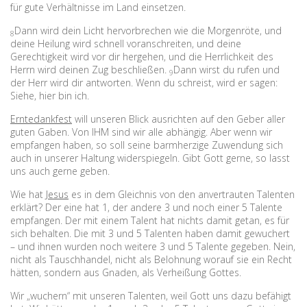
für gute Verhältnisse im Land einsetzen.
Dann wird dein Licht hervorbrechen wie die Morgenröte, und
8
deine Heilung wird schnell voranschreiten, und deine
Gerechtigkeit wird vor dir hergehen, und die Herrlichkeit des
Herrn wird deinen Zug beschließen.
Dann wirst du rufen und
9
der Herr wird dir antworten. Wenn du schreist, wird er sagen:
Siehe, hier bin ich.
Erntedankfest
will unseren Blick ausrichten auf den Geber aller
guten Gaben. Von IHM sind wir alle abhängig. Aber wenn wir
empfangen haben, so soll seine barmherzige Zuwendung sich
auch in unserer Haltung widerspiegeln. Gibt Gott gerne, so lasst
uns auch gerne geben.
Wie hat
Jesus
es in dem Gleichnis von den anvertrauten Talenten
erklärt? Der eine hat 1, der andere 3 und noch einer 5 Talente
empfangen. Der mit einem Talent hat nichts damit getan, es für
sich behalten. Die mit 3 und 5 Talenten haben damit gewuchert
– und ihnen wurden noch weitere 3 und 5 Talente gegeben. Nein,
nicht als Tauschhandel, nicht als Belohnung worauf sie ein Recht
hätten, sondern aus Gnaden, als Verheißung Gottes.
Wir „wuchern“ mit unseren Talenten, weil Gott uns dazu befähigt