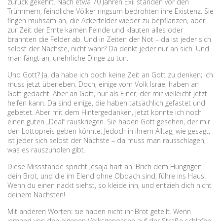
zurück gekehrt. Nach etwa 70 Jahren Exil standen vor den
Trümmern; feindliche Völker ringsum bedrohten ihre Existenz. Sie
fingen mühsam an, die Ackerfelder wieder zu bepflanzen, aber
zur Zeit der Ernte kamen Feinde und klauten alles oder
brannten die Felder ab. Und in Zeiten der Not – da ist jeder sich
selbst der Nächste, nicht wahr? Da denkt jeder nur an sich. Und
man fängt an, unehrliche Dinge zu tun.
Und Gott? Ja, da habe ich doch keine Zeit an Gott zu denken; ich
muss jetzt überleben. Doch, einige vom Volk Israel haben an
Gott gedacht. Aber an Gott, nur als Einer, der mir vielleicht jetzt
helfen kann. Da sind einige, die haben tatsächlich gefastet und
gebetet. Aber mit dem Hintergedanken, jetzt könnte ich noch
einen guten „Deal“ rauskriegen. Sie haben Gott gesehen, der mir
den Lottopreis geben könnte. Jedoch in ihrem Alltag, wie gesagt,
ist jeder sich selbst der Nächste – da muss man rausschlagen,
was es rauszuholen gibt.
Diese Missstände spricht Jesaja hart an. Brich dem Hungrigen
dein Brot, und die im Elend ohne Obdach sind, führe ins Haus!
Wenn du einen nackt siehst, so kleide ihn, und entzieh dich nicht
deinem Nächsten!
Mit anderen Worten: sie haben nicht ihr Brot geteilt. Wenn
jemand von den eigenen Volksgenossen auf der Straße schlafen