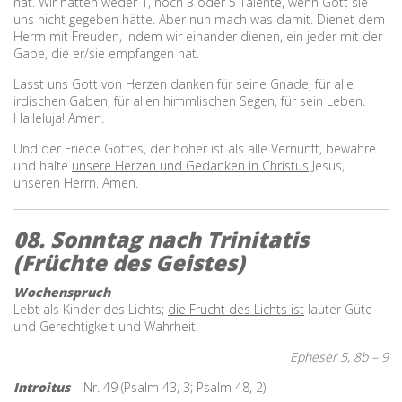
hat. Wir hätten weder 1, noch 3 oder 5 Talente, wenn Gott sie
uns nicht gegeben hätte. Aber nun mach was damit. Dienet dem
Herrn mit Freuden, indem wir einander dienen, ein jeder mit der
Gabe, die er/sie empfangen hat.
Lasst uns Gott von Herzen danken für seine Gnade, für alle
irdischen Gaben, für allen himmlischen Segen, für sein Leben.
Halleluja! Amen.
Und der Friede Gottes, der höher ist als alle Vernunft, bewahre
und halte
unsere Herzen und Gedanken in Christus
Jesus,
unseren Herrn. Amen.
08. Sonntag nach Trinitatis
(Früchte des Geistes)
Wochenspruch
Lebt als Kinder des Lichts;
die Frucht des Lichts ist
lauter Güte
und Gerechtigkeit und Wahrheit.
Epheser 5, 8b – 9
Introitus
– Nr. 49 (Psalm 43, 3; Psalm 48, 2)