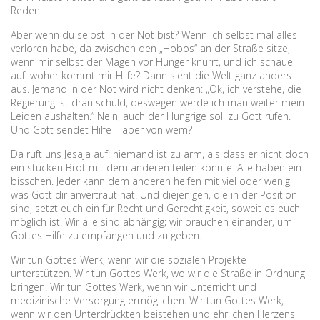
Reden.
Aber wenn du selbst in der Not bist? Wenn ich selbst mal alles
verloren habe, da zwischen den „Hobos“ an der Straße sitze,
wenn mir selbst der Magen vor Hunger knurrt, und ich schaue
auf: woher kommt mir Hilfe? Dann sieht die Welt ganz anders
aus. Jemand in der Not wird nicht denken: „Ok, ich verstehe, die
Regierung ist dran schuld, deswegen werde ich man weiter mein
Leiden aushalten.“ Nein, auch der Hungrige soll zu Gott rufen.
Und Gott sendet Hilfe – aber von wem?
Da ruft uns Jesaja auf: niemand ist zu arm, als dass er nicht doch
ein stücken Brot mit dem anderen teilen könnte. Alle haben ein
bisschen. Jeder kann dem anderen helfen mit viel oder wenig,
was Gott dir anvertraut hat. Und diejenigen, die in der Position
sind, setzt euch ein für Recht und Gerechtigkeit, soweit es euch
möglich ist. Wir alle sind abhängig; wir brauchen einander, um
Gottes Hilfe zu empfangen und zu geben.
Wir tun Gottes Werk, wenn wir die sozialen Projekte
unterstützen. Wir tun Gottes Werk, wo wir die Straße in Ordnung
bringen. Wir tun Gottes Werk, wenn wir Unterricht und
medizinische Versorgung ermöglichen. Wir tun Gottes Werk,
wenn wir den Unterdrückten beistehen und ehrlichen Herzens