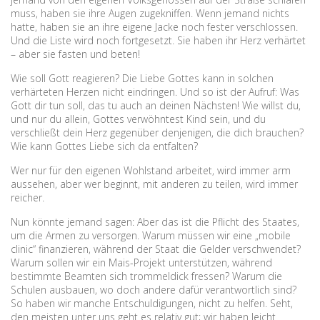
muss, haben sie ihre Augen zugekniffen. Wenn jemand nichts
hatte, haben sie an ihre eigene Jacke noch fester verschlossen.
Und die Liste wird noch fortgesetzt. Sie haben ihr Herz verhärtet
– aber sie fasten und beten!
Wie soll Gott reagieren? Die Liebe Gottes kann in solchen
verhärteten Herzen nicht eindringen. Und so ist der Aufruf: Was
Gott dir tun soll, das tu auch an deinen Nächsten! Wie willst du,
und nur du allein, Gottes verwöhntest Kind sein, und du
verschließt dein Herz gegenüber denjenigen, die dich brauchen?
Wie kann Gottes Liebe sich da entfalten?
Wer nur für den eigenen Wohlstand arbeitet, wird immer arm
aussehen, aber wer beginnt, mit anderen zu teilen, wird immer
reicher.
Nun könnte jemand sagen: Aber das ist die Pflicht des Staates,
um die Armen zu versorgen. Warum müssen wir eine „mobile
clinic“ finanzieren, während der Staat die Gelder verschwendet?
Warum sollen wir ein Mais-Projekt unterstützen, während
bestimmte Beamten sich trommeldick fressen? Warum die
Schulen ausbauen, wo doch andere dafür verantwortlich sind?
So haben wir manche Entschuldigungen, nicht zu helfen. Seht,
den meisten unter uns geht es relativ gut; wir haben leicht