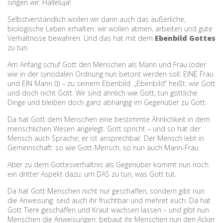
singen wir: Halleluja!
Selbstverständlich wollen wir dann auch das äußerliche,
biologische Leben erhalten: wir wollen atmen, arbeiten und gute
Verhältnisse bewahren. Und das hat mit dem
Ebenbild Gottes
zu tun.
Am Anfang schuf Gott den Menschen als Mann und Frau (oder
wie in der synodalen Ordnung nun betont werden soll: EINE Frau
und EIN Mann ) – zu seinem Ebenbild. „Ebenbild“ heißt: wie Gott
und doch nicht Gott. Wir sind ähnlich wie Gott, tun göttliche
Dinge und bleiben doch ganz abhängig im Gegenüber zu Gott.
Da hat Gott dem Menschen eine bestimmte Ähnlichkeit in dem
menschlichen Wesen angelegt. Gott spricht – und so hat der
Mensch auch Sprache; er ist ansprechbar. Der Mensch lebt in
Gemeinschaft: so wie Gott-Mensch, so nun auch Mann-Frau.
Aber zu dem Gottesverhältnis als Gegenüber kommt nun noch
ein dritter Aspekt dazu: um DAS zu tun, was Gott tut.
Da hat Gott Menschen nicht nur geschaffen, sondern gibt nun
die Anweisung: seid auch ihr fruchtbar und mehret euch. Da hat
Gott Tiere geschaffen und Kraut wachsen lassen – und gibt nun
Menschen die Anweisungen: bebaut ihr Menschen nun den Acker