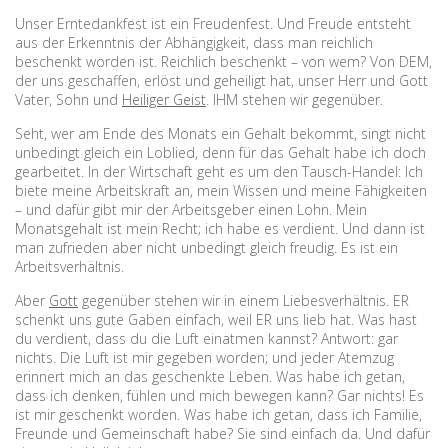
Unser Erntedankfest ist ein Freudenfest. Und Freude entsteht
aus der Erkenntnis der Abhängigkeit, dass man reichlich
beschenkt worden ist. Reichlich beschenkt – von wem? Von DEM,
der uns geschaffen, erlöst und geheiligt hat, unser Herr und Gott
Vater, Sohn und
Heiliger Geist
. IHM stehen wir gegenüber.
Seht, wer am Ende des Monats ein Gehalt bekommt, singt nicht
unbedingt gleich ein Loblied, denn für das Gehalt habe ich doch
gearbeitet. In der Wirtschaft geht es um den Tausch-Handel: Ich
biete meine Arbeitskraft an, mein Wissen und meine Fähigkeiten
– und dafür gibt mir der Arbeitsgeber einen Lohn. Mein
Monatsgehalt ist mein Recht; ich habe es verdient. Und dann ist
man zufrieden aber nicht unbedingt gleich freudig. Es ist ein
Arbeitsverhältnis.
Aber
Gott
gegenüber stehen wir in einem Liebesverhältnis. ER
schenkt uns gute Gaben einfach, weil ER uns lieb hat. Was hast
du verdient, dass du die Luft einatmen kannst? Antwort: gar
nichts. Die Luft ist mir gegeben worden; und jeder Atemzug
erinnert mich an das geschenkte Leben. Was habe ich getan,
dass ich denken, fühlen und mich bewegen kann? Gar nichts! Es
ist mir geschenkt worden. Was habe ich getan, dass ich Familie,
Freunde und Gemeinschaft habe? Sie sind einfach da. Und dafür