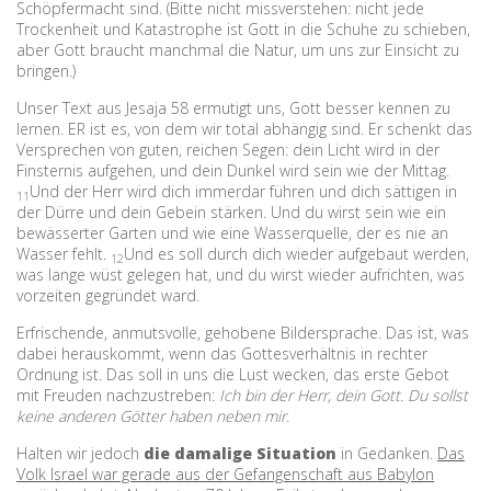
Schöpfermacht sind. (Bitte nicht missverstehen: nicht jede
Trockenheit und Katastrophe ist Gott in die Schuhe zu schieben,
aber Gott braucht manchmal die Natur, um uns zur Einsicht zu
bringen.)
Unser Text aus Jesaja 58 ermutigt uns, Gott besser kennen zu
lernen. ER ist es, von dem wir total abhängig sind. Er schenkt das
Versprechen von guten, reichen Segen: dein Licht wird in der
Finsternis aufgehen, und dein Dunkel wird sein wie der Mittag.
Und der Herr wird dich immerdar führen und dich sättigen in
11
der Dürre und dein Gebein stärken. Und du wirst sein wie ein
bewässerter Garten und wie eine Wasserquelle, der es nie an
Wasser fehlt.
Und es soll durch dich wieder aufgebaut werden,
12
was lange wüst gelegen hat, und du wirst wieder aufrichten, was
vorzeiten gegründet ward.
Erfrischende, anmutsvolle, gehobene Bildersprache. Das ist, was
dabei herauskommt, wenn das Gottesverhältnis in rechter
Ordnung ist. Das soll in uns die Lust wecken, das erste Gebot
mit Freuden nachzustreben:
Ich bin der Herr, dein Gott. Du sollst
keine anderen Götter haben neben mir.
Halten wir jedoch
die damalige Situation
in Gedanken.
Das
Volk Israel war gerade aus der Gefangenschaft aus Babylon