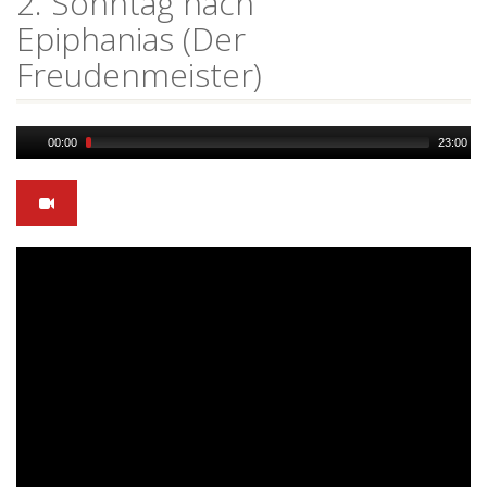
2. Sonntag nach
Epiphanias (Der
Freudenmeister)
Audio
00:00
23:00
Player
Video
Player