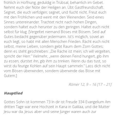
fröhlich in Hoffnung, geduldig in Trübsal, beharrlich im Gebet.
Nehmt euch der Nöte der Heiligen an. Übt Gastfreundschaft.
Segnet, die euch verfolgen; segnet, und flucht nicht. Freut euch
mit den Fröhlichen und weint mit den Weinenden. Seid eines
Sinnes untereinander. Trachtet nicht nach hohen Dingen,
sondern haltet euch herunter zu den geringen. Haltet euch nicht
selbst für klug. [Vergeltet niemand Böses mit Bösem. Seid auf
Gutes bedacht gegenüber jedermann. Ist’s möglich, soviel an
euch liegt, so habt mit allen Menschen Frieden. Rächt euch nicht
selbst, meine Lieben, sondern gebt Raum dem Zorn Gottes;
denn es steht geschrieben: „Die Rache ist mein; ich will vergelten,
spricht der Herr.” Vielmehr, „wenn deinen Feind hungert, gib ihm
zu essen; dürstet ihn, gib ihm zu trinken. Wenn du das tust, so
wirst du feurige Kohlen auf sein Haupt sammeln.” Lass dich nicht
vom Bösen überwinden, sondern überwinde das Böse mit
Gutem.]
Römer 12, 9 – 16 [17 – 21]
Hauptlied
Gottes Sohn ist kommen 73 In dir ist Freude 334 Evangelium Am
dritten Tage war eine Hochzeit in Kana in Galiläa, und die Mutter
Jesu war da. Jesus aber und seine Jünger waren auch zur