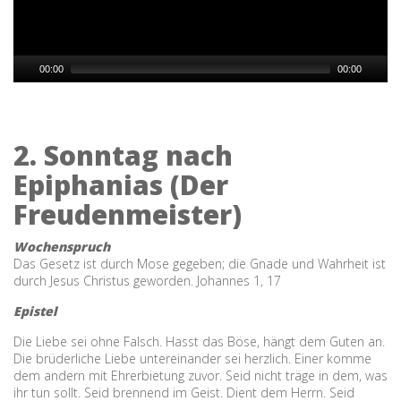
00:00
00:00
2. Sonntag nach
Epiphanias (Der
Freudenmeister)
Wochenspruch
Das Gesetz ist durch Mose gegeben; die Gnade und Wahrheit ist
durch Jesus Christus geworden. Johannes 1, 17
Epistel
Die Liebe sei ohne Falsch. Hasst das Böse, hängt dem Guten an.
Die brüderliche Liebe untereinander sei herzlich. Einer komme
dem andern mit Ehrerbietung zuvor. Seid nicht träge in dem, was
ihr tun sollt. Seid brennend im Geist. Dient dem Herrn. Seid