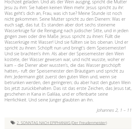
Hochzeit geladen. Und als der Wein ausging, spricht die Mutter
Jesu zu ihm: Sie haben keinen Wein mehr. Jesus spricht zu ihr:
Was geht’s dich an, Frau, was ich tue? Meine Stunde ist noch
nicht gekommen. Seine Mutter spricht zu den Dienern: Was er
euch sagt, das tut. Es standen aber dort sechs steinerne
Wasserkrüge für die Reinigung nach jüdischer Sitte, und in jeden
gingen zwei oder drei Maße. Jesus spricht zu ihnen: Füllt die
Wasserkrüge mit Wasser! Und sie füllten sie bis obenan. Und er
spricht zu ihnen: Schöpft nun und bringt’s dem Speisemeister!
Und sie brachten’s ihm. Als aber der Speisemeister den Wein
kostete, der Wasser gewesen war, und nicht wusste, woher er
kam – die Diener aber wussten’s, die das Wasser geschöpft
hatten,- ruft der Speisemeister den Bräutigam und spricht zu
ihm: Jedermann gibt zuerst den guten Wein und, wenn sie
betrunken werden, den geringeren; du aber hast den guten Wein
bis jetzt zurückbehalten. Das ist das erste Zeichen, das Jesus tat,
geschehen in Kana in Galiläa, und er offenbarte seine
Herrlichkeit. Und seine Jünger glaubten an ihn.
Johannes 2, 1 – 11
2. SONNTAG NACH EPIPHANIAS (Der Freudenmeister)