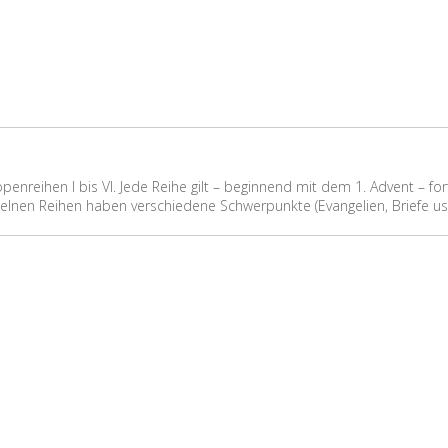
kopenreihen I bis VI. Jede Reihe gilt – beginnend mit dem 1. Advent – fo
einzelnen Reihen haben verschiedene Schwerpunkte (Evangelien, Briefe us