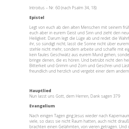
Introitus – Nr. 60 (nach Psalm 34, 18)
Epistel
Legt von euch ab den alten Menschen mit seinem frühe
euch aber in eurem Geist und Sinn und zieht den neu
Heiligkeit. Darum legt die Lüge ab und redet die Wahrh
ihr, so sündigt nicht; lasst die Sonne nicht über eur
stehle nicht mehr, sondern arbeite und schaffe mit 
kein faules Geschwätz aus eurem Mund gehen, sondern
bringe denen, die es hören. Und betrübt nicht den heil
Bitterkeit und Grimm und Zorn und Geschrei und Läste
freundlich und herzlich und vergebt einer dem andern,
Hauptlied
Nun lasst uns Gott, dem Herren, Dank sagen 379
Evangelium
Nach einigen Tagen ging Jesus wieder nach Kapernau
viele, so dass sie nicht Raum hatten, auch nicht drau
brachten einen Gelähmten, von vieren getragen. Und 