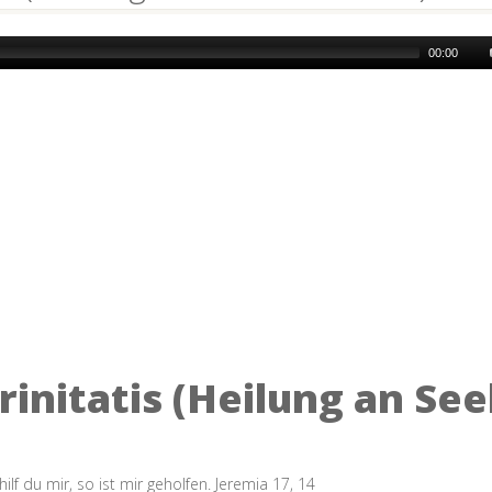
00:00
rinitatis (Heilung an See
lf du mir, so ist mir geholfen. Jeremia 17, 14