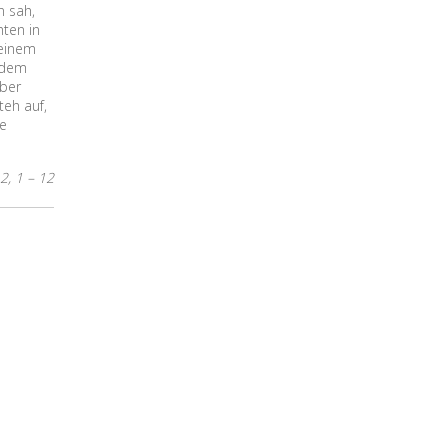
n sah,
ten in
seinem
u dem
aber
teh auf,
le
2, 1 – 12