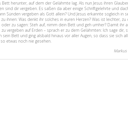
 Bett herunter, auf dem der Gelähmte lag. Als nun Jesus ihren Glaube
 sind dir vergeben. Es saßen da aber einige Schriftgelehrte und dach
kann Sünden vergeben als Gott allein? Und Jesus erkannte sogleich in 
h zu ihnen: Was denkt ihr solches in euren Herzen? Was ist leichter, z
 oder zu sagen: Steh auf, nimm dein Bett und geh umher? Damit ihr 
zu vergeben auf Erden – sprach er zu dem Gelähmten: Ich sage dir, s
ein Bett und ging alsbald hinaus vor aller Augen, so dass sie sich al
 so etwas noch nie gesehen.
Markus 