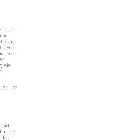
Erneuert
 und
d. Zürnt
t, der
n. Lasst
gen
. Alle
r
, 22 – 32
 sich
ihm, die
e das