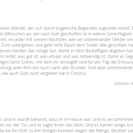
ren Wandel, der sich durch trügerische Begierden zugrunde richtet. 
en Menschen an, der nach Gott geschaffen ist in wahrer Gerechtigkeit
eit, ein jeder mit seinem Nächsten, weil wir untereinander Glieder sin
em Zorn untergehen, und gebt nicht Raum dem Teufel. Wer gestohlen ha
eigenen Händen das nötige Gut, damit er dem Bedürftigen abgeben kan
 redet, was gut ist, was erbaut und was notwendig ist, damit es Se
igen Geist Gottes, mit dem ihr versiegelt seid für den Tag der Erlösung
rung seien fern von euch samt aller Bosheit. Seid aber untereinande
 wie auch Gott euch vergeben hat in Christus.
Epheser 4
m; und es wurde bekannt, dass er im Hause war. Und es versammelten
ßen vor der Tür; und er sagte ihnen das Wort. Und es kamen einige zu 
da sie ihn nicht zu ihm bringen konnten wegen der Menge, deckten si