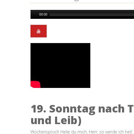
Audio
00:00
Player
19. Sonntag nach T
und Leib)
Wochenspruch Heile du mich, Herr, so werde ich heil; hi