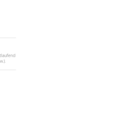
rtlaufend
w.).