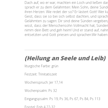
Dach auf, wo er war, machten ein Loch und ließen das
sprach er zu dem Gelähmten: Mein Sohn, deine Sünden
ihren Herzen: Wie redet der so? Er lästert Gott! Wer 
Geist, dass sie so bei sich selbst dachten, und sprac
Gelähmten zu sagen: Dir sind deine Sünden vergeben,
wisst, dass der Menschensohn Vollmacht hat, Sünden 
nimm dein Bett und geh heim! Und er stand auf, nahm s
entsetzten und Gott priesen und sprachen:Wir haben
(Heilung an Seele und Leib)
liturgische Farbe: grün
Festzeit: Trinitatiszeit
Wochenspruch: Jer 17,14
Wochenpsalm: Ps 32
Eingangspsalm: Ps 19, Ps 36, Ps 67, Ps 84, Ps 113
Epistel: Eph 4,22-32