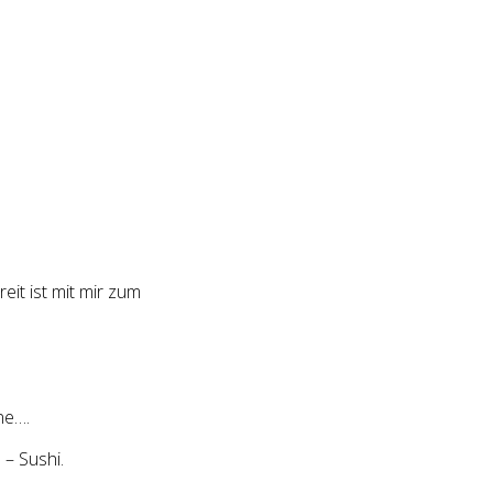
eit ist mit mir zum
e….
 Sushi.