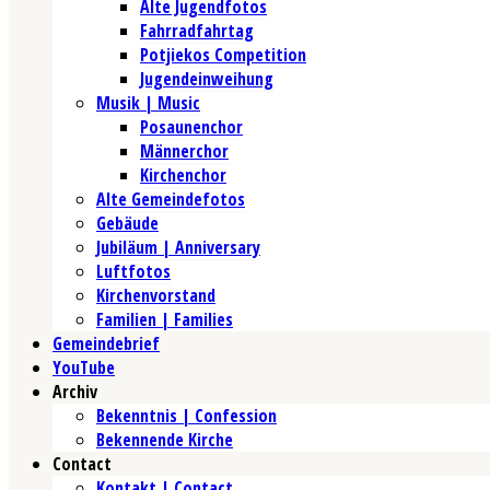
Alte Jugendfotos
Fahrradfahrtag
Potjiekos Competition
Jugendeinweihung
Musik | Music
Posaunenchor
Männerchor
Kirchenchor
Alte Gemeindefotos
Gebäude
Jubiläum | Anniversary
Luftfotos
Kirchenvorstand
Familien | Families
Gemeindebrief
YouTube
Archiv
Bekenntnis | Confession
Bekennende Kirche
Contact
Kontakt | Contact