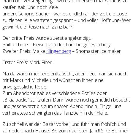
Nach der Versteigerung – wo es zum ersten mal Alpacas zu
kaufen gab, und noch viele
andere schöne Sachen, war es endlich an der Zeit die Lose
zu ziehen. Alle warteten gespannt – und voller Hoffnung- Wer
gewinnt die Reise nach Zanzibar?
Der dritte Preis wurde zuerst angekündigt.
Phillip Thiele – Fleisch von der Lüneburger Butchery
Zweiter Preis: Maike
Klingenberg
– Snomaster Ice maker
Erster Preis: Mark Filter!!!
Na da waren mehrere enttäuscht, aber freut man sich auch
mit Mark und Michelle und wünschen ihnen eine
unvergessliche Reise.
Zum Abendbrot gab es verschiedene Potjies oder
„Braaipacks“ zu kaufen. Dann wurde noch gemütlich besucht
und geschwatzt bis zum späten Abend hinein. Einige jung
verheiratete schwingten das Tanzbein in der Halle.
Zu schnell war der Bazar vorbei, und fuhr man fröhlich und
zufrieden nach Hause. Bis zum nächsten Jahr!! Silke Böhmer