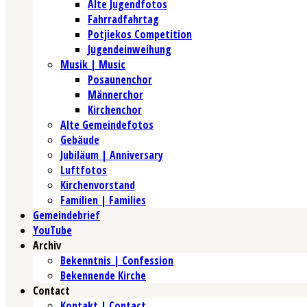
Alte Jugendfotos
Fahrradfahrtag
Potjiekos Competition
Jugendeinweihung
Musik | Music
Posaunenchor
Männerchor
Kirchenchor
Alte Gemeindefotos
Gebäude
Jubiläum | Anniversary
Luftfotos
Kirchenvorstand
Familien | Families
Gemeindebrief
YouTube
Archiv
Bekenntnis | Confession
Bekennende Kirche
Contact
Kontakt | Contact