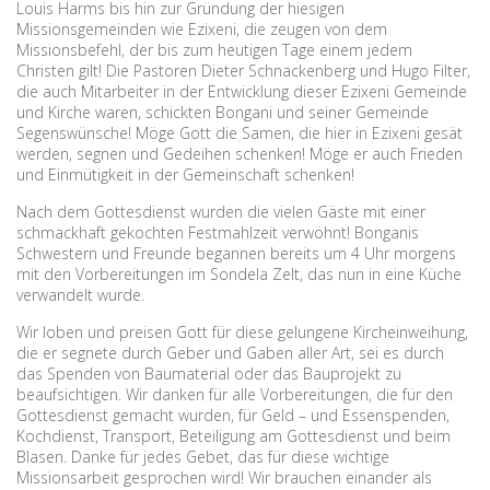
Louis Harms bis hin zur Gründung der hiesigen
Missionsgemeinden wie Ezixeni, die zeugen von dem
Missionsbefehl, der bis zum heutigen Tage einem jedem
Christen gilt! Die Pastoren Dieter Schnackenberg und Hugo Filter,
die auch Mitarbeiter in der Entwicklung dieser Ezixeni Gemeinde
und Kirche waren, schickten Bongani und seiner Gemeinde
Segenswünsche! Möge Gott die Samen, die hier in Ezixeni gesät
werden, segnen und Gedeihen schenken! Möge er auch Frieden
und Einmütigkeit in der Gemeinschaft schenken!
Nach dem Gottesdienst wurden die vielen Gäste mit einer
schmackhaft gekochten Festmahlzeit verwöhnt! Bonganis
Schwestern und Freunde begannen bereits um 4 Uhr morgens
mit den Vorbereitungen im Sondela Zelt, das nun in eine Küche
verwandelt wurde.
Wir loben und preisen Gott für diese gelungene Kircheinweihung,
die er segnete durch Geber und Gaben aller Art, sei es durch
das Spenden von Baumaterial oder das Bauprojekt zu
beaufsichtigen. Wir danken für alle Vorbereitungen, die für den
Gottesdienst gemacht wurden, für Geld – und Essenspenden,
Kochdienst, Transport, Beteiligung am Gottesdienst und beim
Blasen. Danke für jedes Gebet, das für diese wichtige
Missionsarbeit gesprochen wird! Wir brauchen einander als