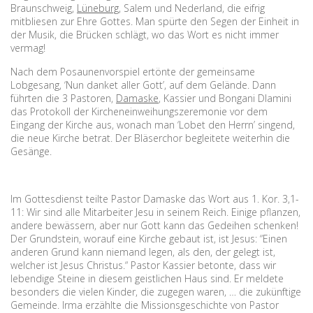
Braunschweig,
Lüneburg
, Salem und Nederland, die eifrig
mitbliesen zur Ehre Gottes. Man spürte den Segen der Einheit in
der Musik, die Brücken schlägt, wo das Wort es nicht immer
vermag!
Nach dem Posaunenvorspiel ertönte der gemeinsame
Lobgesang, ‘Nun danket aller Gott’, auf dem Gelände. Dann
führten die 3 Pastoren,
Damaske
, Kassier und Bongani Dlamini
das Protokoll der Kircheneinweihungszeremonie vor dem
Eingang der Kirche aus, wonach man ‘Lobet den Herrn’ singend,
die neue Kirche betrat. Der Bläserchor begleitete weiterhin die
Gesänge.
Im Gottesdienst teilte Pastor Damaske das Wort aus 1. Kor. 3,1-
11: Wir sind alle Mitarbeiter Jesu in seinem Reich. Einige pflanzen,
andere bewässern, aber nur Gott kann das Gedeihen schenken!
Der Grundstein, worauf eine Kirche gebaut ist, ist Jesus: “Einen
anderen Grund kann niemand legen, als den, der gelegt ist,
welcher ist Jesus Christus.“ Pastor Kassier betonte, dass wir
lebendige Steine in diesem geistlichen Haus sind. Er meldete
besonders die vielen Kinder, die zugegen waren, … die zukünftige
Gemeinde. Irma erzählte die Missionsgeschichte von Pastor