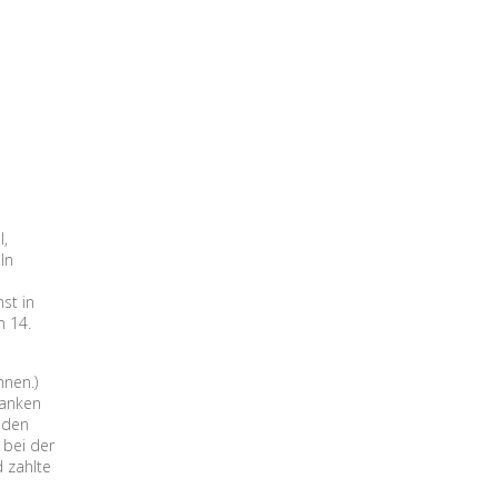
l,
In
st in
m 14.
hnen.)
ranken
 den
 bei der
d zahlte