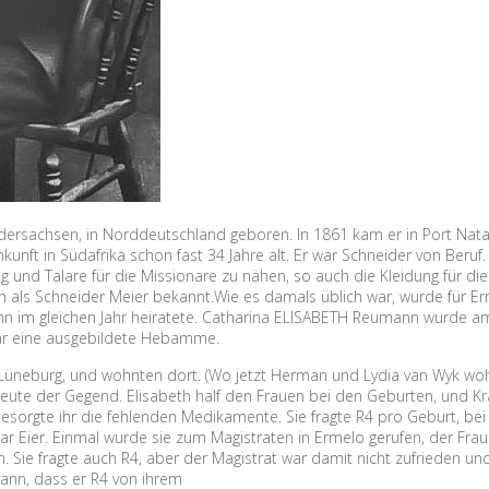
dersachsen, in Norddeutschland geboren. In 1861 kam er in Port Nata
kunft in Südafrika schon fast 34 Jahre alt. Er war Schneider von Beruf. 
 und Talare für die Missionare zu nähen, so auch die Kleidung für die
n als Schneider Meier bekannt.Wie es damals üblich war, wurde für Ern
ann im gleichen Jahr heiratete. Catharina ELISABETH Reumann wurde a
war eine ausgebildete Hebamme.
, Lüneburg, und wohnten dort. (Wo jetzt Herman und Lydia van Wyk wo
 Leute der Gegend. Elisabeth half den Frauen bei den Geburten, und K
esorgte ihr die fehlenden Medikamente. Sie fragte R4 pro Geburt, bei
 Eier. Einmal wurde sie zum Magistraten in Ermelo gerufen, der Frau
n. Sie fragte auch R4, aber der Magistrat war damit nicht zufrieden un
ann, dass er R4 von ihrem