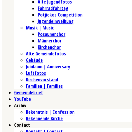
Alte Jugendfotos
Fahrradfahrtag
Potjiekos Competition
Jugendeinweihung
Musik | Music
Posaunenchor
Männerchor
Kirchenchor
Alte Gemeindefotos
Gebäude
Jubiläum | Anniversary
Luftfotos
Kirchenvorstand
Familien | Families
Gemeindebrief
YouTube
Archiv
Bekenntnis | Confession
Bekennende Kirche
Contact
Kontakt | Contact