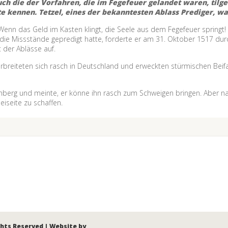
ch die der Vorfahren, die im Fegefeuer gelandet waren, tilge
hte kennen. Tetzel, eines der bekanntesten Ablass Prediger,
enn das Geld im Kasten klingt, die Seele aus dem Fegefeuer springt!
die Missstände gepredigt hatte, forderte er am 31. Oktober 1517 du
 der Ablässe auf.
erbreiteten sich rasch in Deutschland und erweckten stürmischen Beif
erg und meinte, er könne ihn rasch zum Schweigen bringen. Aber nac
eiseite zu schaffen.
ghts Reserved | Website by