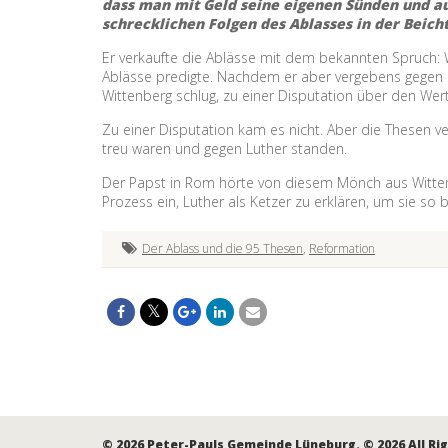
dass man mit Geld seine eigenen Sünden und au
schrecklichen Folgen des Ablasses in der Beic
Er verkaufte die Ablässe mit dem bekannten Spruch: W
Ablässe predigte. Nachdem er aber vergebens gegen 
Wittenberg schlug, zu einer Disputation über den Wert
Zu einer Disputation kam es nicht. Aber die Thesen v
treu waren und gegen Luther standen.
Der Papst in Rom hörte von diesem Mönch aus Wittenb
Prozess ein, Luther als Ketzer zu erklären, um sie so b
Der Ablass und die 95 Thesen
,
Reformation
© 2026 Peter-Pauls Gemeinde Lüneburg. © 2026 All Ri